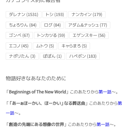
カテゴライズ的に報告者
ダレナン (1531)
トシ (193)
ナンカイン (179)
ちょろりん (84)
ログ (84)
アダム&ナッシュ (77)
ゴンベ (67)
トンカツる (59)
エゲンスキー (56)
エコノ (45)
ムトウ (5)
キャらまろ (5)
ナポリたん (3)
ぽぽん (1)
ハペボン (183)
物語好きなあなたのために
「
Beginnings of The New World
」 このあたりから
第一話
～。
「
「あーぁほーかい、ほーかい」なる葬送曲
」 このあたりから
第
一話
～。
「
創造の先端にある想像の世界
」 このあたりから
第一話
～。