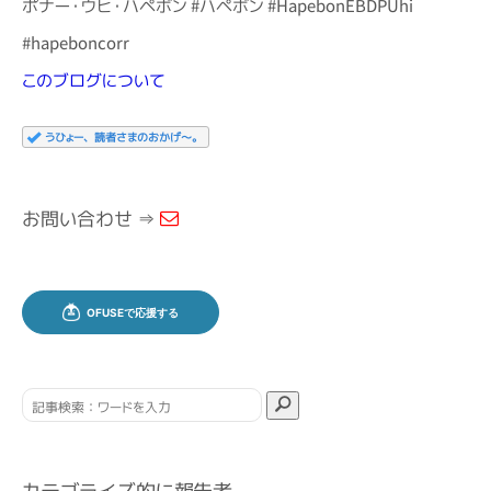
ポナー・ウヒ・ハペボン #ハペボン #HapebonEBDPUhi
#hapeboncorr
このブログについて
うひょー、読者さまのおかげ～。
お問い合わせ ⇒