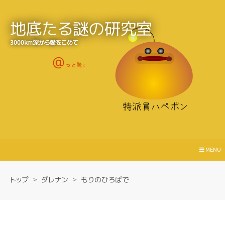
地底たる謎の研究室
3000km深から愛をこめて
MENU
トップ
>
ダレナン
>
もりのひろばで