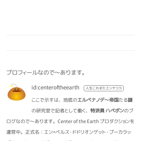
プロフィールなので～あります。
id:centeroftheearth
ここで示すは、地底の
エルベ
ナ
ノデ～帝国
たる
謎
の
研
究室で記者として働く、
特派員 ハペボン
の
ブ
ログ
な
ので～あります。Center of the Earth プロダクションを
運営中。正式名：エン=ベルス・ドドリオンゲット・プーカラッ