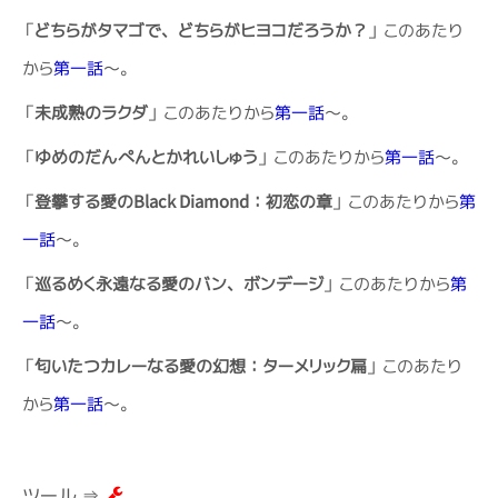
「
どちらがタマゴで、どちらがヒヨコだろうか？
」 このあたり
から
第一話
～。
「
未成熟のラクダ
」 このあたりから
第一話
～。
「
ゆめのだんぺんとかれいしゅう
」 このあたりから
第一話
～。
「
登攀する愛のBlack Diamond：初恋の章
」 このあたりから
第
一話
～。
「
巡るめく永遠なる愛のバン、ボンデージ
」 このあたりから
第
一話
～。
「
匂いたつカレーなる愛の幻想：ターメリック扁
」 このあたり
から
第一話
～。
ツール ⇒