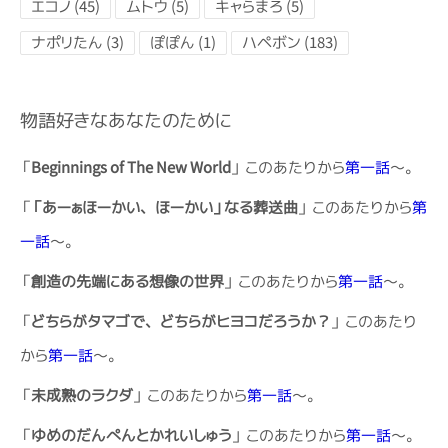
エコノ (45)
ムトウ (5)
キャらまろ (5)
ナポリたん (3)
ぽぽん (1)
ハペボン (183)
物語好きなあなたのために
「
Beginnings of The New World
」 このあたりから
第一話
～。
「
「あーぁほーかい、ほーかい」なる葬送曲
」 このあたりから
第
一話
～。
「
創造の先端にある想像の世界
」 このあたりから
第一話
～。
「
どちらがタマゴで、どちらがヒヨコだろうか？
」 このあたり
から
第一話
～。
「
未成熟のラクダ
」 このあたりから
第一話
～。
「
ゆめのだんぺんとかれいしゅう
」 このあたりから
第一話
～。