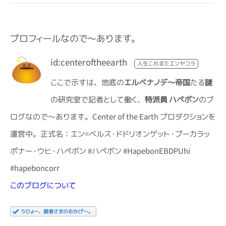
プロフィールなので～あります。
id:centeroftheearth
ここで示すは、地底の
エルベ
ナ
ノデ～帝国
たる
謎
の
研
究室で記者として働く、
特派員 ハペボン
の
ブ
ログ
な
ので～あります。Center of the Earth プロダクションを
運営中。正式名：エン=ベルス・ドドリオンゲット・プーカラッ
ポナー・ウヒ・ハペボン #ハペボン #HapebonEBDPUhi
#hapeboncorr
このブログについて
うひょー、読者さまのおかげ～。