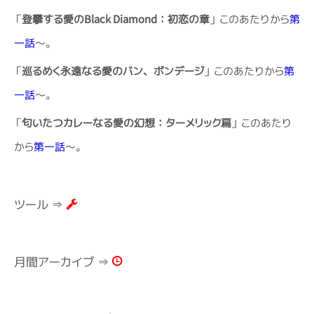
「
登攀する愛のBlack Diamond：初恋の章
」 このあたりから
第
一話
～。
「
巡るめく永遠なる愛のバン、ボンデージ
」 このあたりから
第
一話
～。
「
匂いたつカレーなる愛の幻想：ターメリック扁
」 このあたり
から
第一話
～。
ツール ⇒
月間アーカイブ ⇒